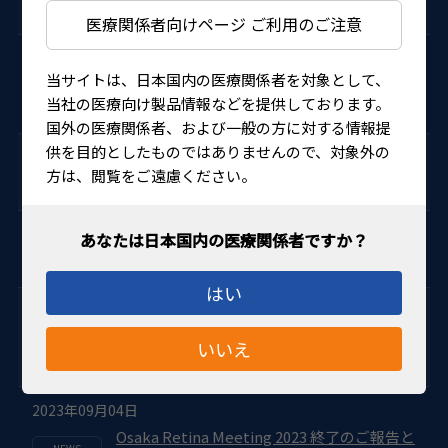
動物用トノペンAVIA）
医療関係者向けページ ご利用のご注意
2024年04月11日
当サイトは、日本国内の医療関係者を対象として、
標準販売価格改定のお知らせ（ウェルチ・ア
当社の医療向け製品情報などを提供しております。
レン社）
国外の医療関係者、および一般の方に対する情報提
供を目的としたものではありませんので、対象外の
2024年04月11日
方は、閲覧をご遠慮ください。
標準販売価格改定のお知らせ（VOLK社）
2024年03月11日
標準販売価格改定のお知らせ（マイラ社）
はい
2024年01月30日
標準販売価格改定のお知らせ（ドルク社、オ
いいえ
クルス社、ハリケーンメディカル社）
2023年09月04日
Osaka Retina Meeting 2023 終了のご報告と