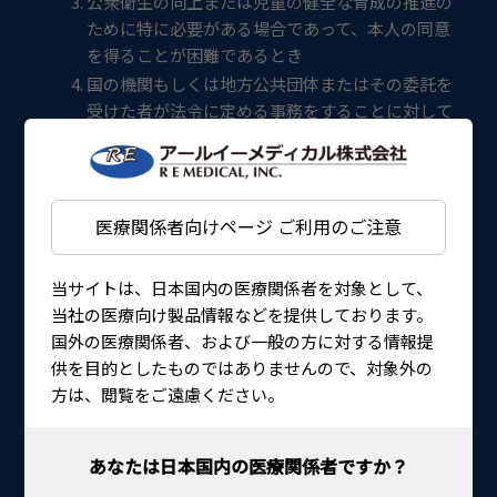
公衆衛生の向上または児童の健全な育成の推進の
ために特に必要がある場合であって、本人の同意
を得ることが困難であるとき
国の機関もしくは地方公共団体またはその委託を
受けた者が法令に定める事務をすることに対して
協力する必要がある場合であって、本人の同意を
得ることにより当該事務の遂行に支障を及ぼすお
それがあるとき
医療関係者向けページ ご利用のご注意
権利の尊重について
当社は、個人情報に関する個人の権利を尊重し、自
己の個人情報に対し開示、訂正、削除を求められた
当サイトは、日本国内の医療関係者を対象として、
ときは、法令、内部規定等を遵守するとともに、調
当社の医療向け製品情報などを提供しております。
査し適切に対応いたします。
国外の医療関係者、および一般の方に対する情報提
供を目的としたものではありませんので、対象外の
安全対策の実施について
方は、閲覧をご遠慮ください。
当社は、社内における管理体制を確立するととも
に、内部規定を整備し、定期的な監査を行うなどの
安全対策を実施するとともに、情報への不正アクセ
ス、情報の紛失・破壊・改ざんおよび漏洩等に対す