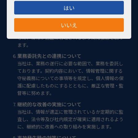
る予防措置を講じます。
はい
教育・啓蒙活動の実施について
当社は、全社員に対する教育・啓蒙活動を推進し、
いいえ
情報管理に対する知識習得と意識向上を目指すとと
もに、情報が適正に管理されるよう周知徹底を図り
ます。
業務委託先との連携について
当社は、業務の遂行に必要な範囲で、業務を委託し
ております。契約内容において、情報管理に関する
守秘義務についての事項等を規定し、個人情報の保
護に配慮したものにするとともに、厳正な管理・監
督等に努めます。
継続的な改善の実施について
当社は、情報が適正に管理されているか定期的に監
査し、法令等及び社内規定が確実に適用されるよう
に、継続的に改善への取り組みを実施します。
事故発生時の対策について