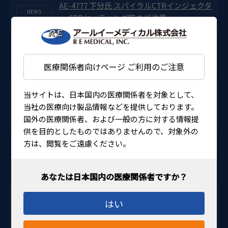
AE-4777 下分氏 スパイラルCTRインジェクタ
ー CTRセッティング時のご注意
2024年12月24日
標準販売価格改定のお知らせ (ライカート
医療関係者向けページ ご利用のご注意
社トノペンAVIA、動物用トノペンAVIA)
2024年11月22日
当サイトは、日本国内の医療関係者を対象として、
ボルク社ロゴの変更に伴うデザイン及び梱包
当社の医療向け製品情報などを提供しております。
形態変更のお知らせ
国外の医療関係者、および一般の方に対する情報提
供を目的としたものではありませんので、対象外の
2024年11月19日
方は、閲覧をご遠慮ください。
自主回収のお知らせ ディスポ バイポーラ
ペンシル 25G（直）
2024年10月28日
はい
標準販売価格改定のお知らせ (ハーグスト
レイト社、リイサー社)