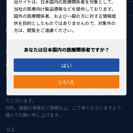
—————————————————————————————
当サイトは、日本国内の医療関係者を対象として、
ドルク社、オクルス社およびキーラー社 一部対象商品
当社の医療向け製品情報などを提供しております。
—————————————————————————————
国外の医療関係者、および一般の方に対する情報提
供を目的としたものではありませんので、対象外の
詳細は下記リンクよりご確認いただけますと幸いです。
方は、閲覧をご遠慮ください。
標準販売価格改定案内_2026.4
新価格については、当ホームページ内「代理店様専用」ペー
ジに掲載の新価格表をご参照下さい。
はい
標準販売価格改定製品は本体価格欄および税込価格欄に網掛
けをしております。
いいえ
今後もより一層の品質・サービスレベルの向上に取り組み、
さらなるご満足をいただけるよう誠心誠意、精励いたす所存
でございます。
何卒、諸般の事情をご賢察の上、ご了承くださいますよう、
謹んでお願い申し上げます。
以上