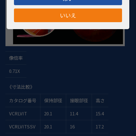
いいえ
像倍率
0.71X
《寸法比較》
カタログ番号
保持部径
接眼部径
高さ
VCRLVIT
20.1
11.4
15.4
VCRLVITSSV
20.1
16
17.2