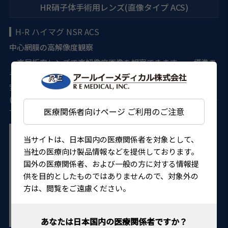
HR硝子体手術用レンズ(直像タイプ ACS)
H-R ハイマグ NSR ACS
中心網膜の高解像度観察
・高屈折率レンズで高解像度画像を観察できます。 ・標準モ
デルは主要なレンズリングに適合します。 ・リングなしでも
安定するNSR(No stabilising Ring)モデルの用意しています
(VHRDHMNSRACS)。 ・オートクレーブまたはエチレンオキ
医療関係者向けページ ご利用のご注意
サイドガス滅菌が可能です。
当サイトは、日本国内の医療関係者を対象として、
当社の医療向け製品情報などを提供しております。
国外の医療関係者、および一般の方に対する情報提
供を目的としたものではありませんので、対象外の
方は、閲覧をご遠慮ください。