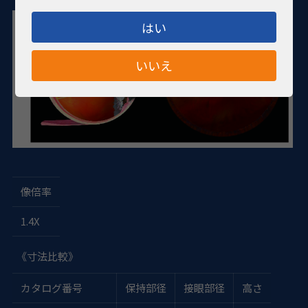
はい
いいえ
像倍率
1.4X
《寸法比較》
カタログ番号
保持部径
接眼部径
高さ