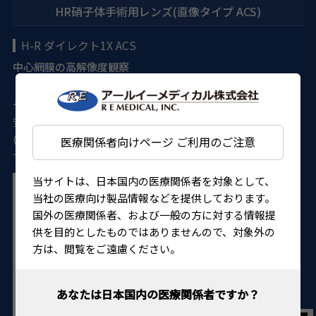
HR硝子体手術用レンズ(直像タイプ ACS)
H-R ダイレクト1X ACS
中心網膜の高解像度観察
・高屈折率レンズで高解像度画像を観察できます。 ・標準モ
デルは主要なレンズリングに適合します。 ・リングなしでも
安定するNSR(No stabilising Ring)モデルの用意しています
(VHRD1XNSRACS)。 ・オートクレーブまたはエチレンオキ
医療関係者向けページ ご利用のご注意
サイドガス滅菌が可能です。
当サイトは、日本国内の医療関係者を対象として、
当社の医療向け製品情報などを提供しております。
国外の医療関係者、および一般の方に対する情報提
供を目的としたものではありませんので、対象外の
方は、閲覧をご遠慮ください。