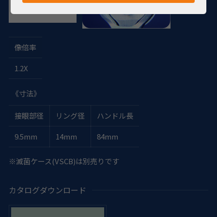
像倍率
1.2X
《寸法》
接眼部径
リング径
ハンドル長
9.5mm
14mm
84mm
※滅菌ケース(VSCB)は別売りです
カタログダウンロード