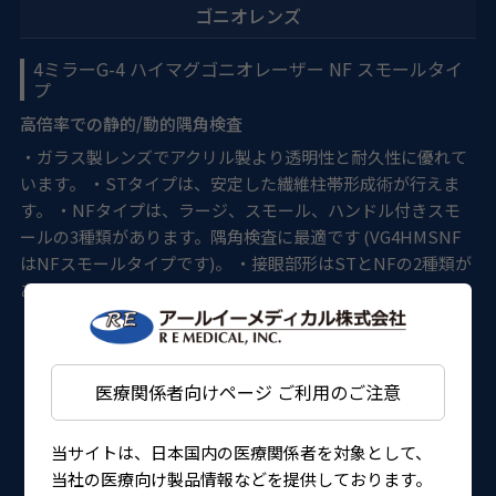
ゴニオレンズ
4ミラーG-4 ハイマグゴニオレーザー NF スモールタイ
プ
高倍率での静的/動的隅角検査
・ガラス製レンズでアクリル製より透明性と耐久性に優れて
います。 ・STタイプは、安定した繊維柱帯形成術が行えま
す。 ・NFタイプは、ラージ、スモール、ハンドル付きスモ
ールの3種類があります。隅角検査に最適です (VG4HMSNF
はNFスモールタイプです)。 ・接眼部形はSTとNFの2種類が
あります。
医療関係者向けページ ご利用のご注意
当サイトは、日本国内の医療関係者を対象として、
当社の医療向け製品情報などを提供しております。