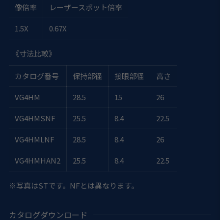
像倍率
レーザースポット倍率
1.5X
0.67X
《寸法比較》
カタログ番号
保持部径
接眼部径
高さ
VG4HM
28.5
15
26
VG4HMSNF
25.5
8.4
22.5
VG4HMLNF
28.5
8.4
26
VG4HMHAN2
25.5
8.4
22.5
※写真はSTです。NFとは異なります。
カタログダウンロード