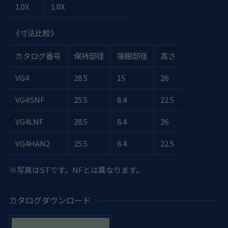
1.0X
1.0X
《寸法比較》
カタログ番号
保持部径
接眼部径
高さ
VG4
28.5
15
26
VG4SNF
25.5
8.4
22.5
VG4LNF
28.5
8.4
26
VG4HAN2
25.5
8.4
22.5
※写真はSTです。NFとは異なります。
カタログダウンロード