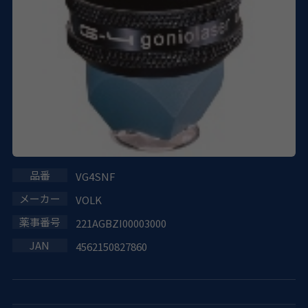
VG4SNF
VOLK
221AGBZI00003000
4562150827860