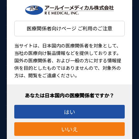
カタログ番号
透明度
医療関係者向けページ ご利用のご注意
AU-420-00-10
Voll（完全遮へい）
AU-420-LP-10
LP
当サイトは、日本国内の医療関係者を対象として、
当社の医療向け製品情報などを提供しております。
AU-420-001-10
＜0.1
国外の医療関係者、および一般の方に対する情報提
供を目的としたものではありませんので、対象外の
AU-420-01-10
0.1
方は、閲覧をご遠慮ください。
AU-420-02-10
0.2
3枚入
AU-420-03-10
0.3
はい
AU-420-04-10
0.4
AU-420-06-10
0.6
いいえ
AU-420-08-10
0.8