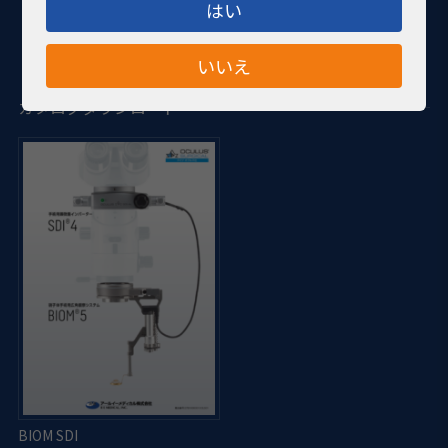
はい
・
BIOM 5c
、
5cl
と共に使用します
・
BIOM 5c, 5cl
の位置に連動して作動します。
いいえ
カタログダウンロード