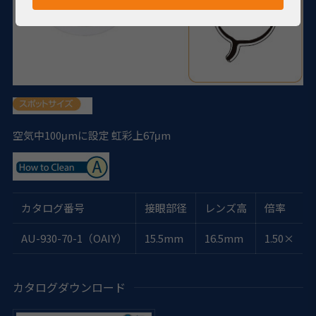
空気中100μmに設定
虹彩上67μm
カタログ番号
接眼部径
レンズ高
倍率
AU-930-70-1（OAIY）
15.5mm
16.5mm
1.50×
カタログダウンロード