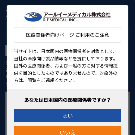
Warning
: Undefined array key "file" in
/home/kir139577/public_html/ikou_www/wp/wp-
includes/media.php
on line
1774
YAG LASER LENSES ヤグ レーザー用レンズ
医療関係者向けページ ご利用のご注意
Abraham Iridectomy YAG Laser Lens アブラハム イリ
当サイトは、日本国内の医療関係者を対象として、
デクトミー YAGレーザーレンズ
当社の医療向け製品情報などを提供しております。
10mm径の66Dボタンレンズが取り付けられており、虹彩周
国外の医療関係者、および一般の方に対する情報提
辺のイリデクトミーの際に鮮明な像を提供します。レンズを
供を目的としたものではありませんので、対象外の
用いずレーザー照射をおこなった場合と比較して、明らな効
方は、閲覧をご遠慮ください。
果があります。眼球を固定するのに最適です。
はい
いいえ