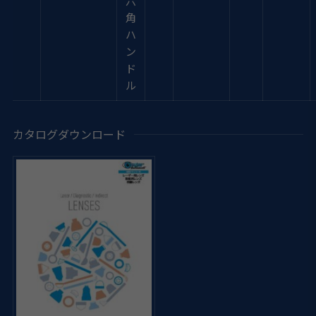
六
角
ハ
ン
ド
ル
カタログダウンロード