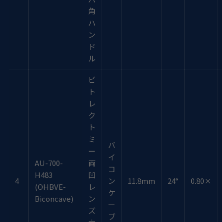
角
ハ
ン
ド
ル
ビ
ト
レ
ク
ト
ミ
バ
ー
イ
AU-700-
両
コ
H483
凹
4
ン
11.8mm
24°
0.80×
(OHBVE-
レ
ケ
Biconcave)
ン
ー
ズ
ブ