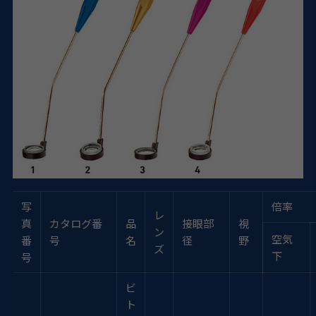
写
倍率
レ
真
カタログ番
品
接眼部
視
ン
空気
番
号
名
径
野
ズ
下
号
ビ
ト