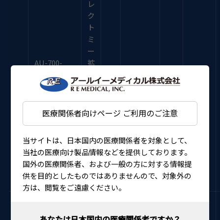
レ
ク
ト
ミ
ー
AU-700-
拡
H480
大
拡
1
11.8mm
30°
－
(OHMVE-
レ
大
Magnifying)
ン
ズ
医療関係者向けページ ご利用のご注意
六
角
当サイトは、日本国内の医療関係者を対象として、
ハ
当社の医療向け製品情報などを提供しております。
ン
国外の医療関係者、および一般の方に対する情報提
ド
供を目的としたものではありませんので、対象外の
ル
方は、閲覧をご遠慮ください。
ビ
ト