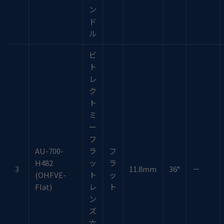
ン
ド
ル
ビ
ト
レ
ク
ト
ミ
ー
フ
AU-700-
ラ
フ
H482
ッ
ラ
3
11.8mm
36°
－
(OHFVE-
ト
ッ
Flat)
レ
ト
ン
ズ
六