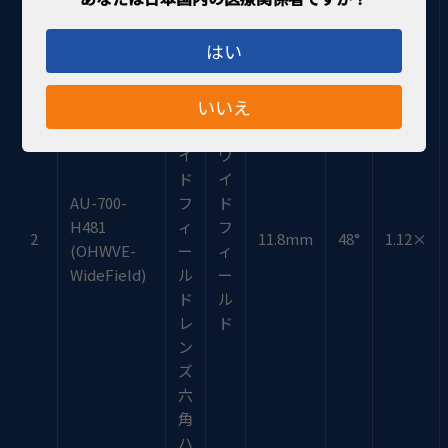
レ
ク
はい
ト
ミ
いいえ
ー
ワ
イ
ワ
ド
イ
AU-700-
フ
ド
H481
ィ
フ
2
11.8mm
48°
1.12×
(OHWVE-
ー
ィ
WideField)
ル
ー
ド
ル
レ
ド
ン
ズ
六
角
ハ