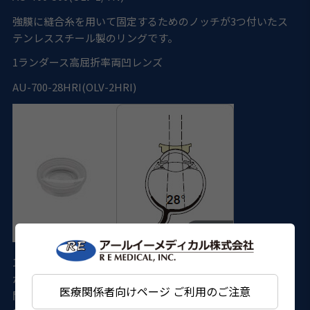
強膜に縫合糸を用いて固定するためのノッチが3つ付いたス
テンレススチール製のリングです。
1
ランダース高屈折率両凹レンズ
AU-700-28HRI(OLV-2HRI)
155Dのレンズにより130°の広い視野でのパノラミックビュー
が得られ、ガス置換を施した眼もクリアに観察できます。中
医療関係者向けページ ご利用のご注意
間透光体混濁眼や小瞳孔眼の観察に最適です。オートクレー