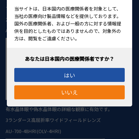
ブ滅菌可能です。 トールタイプの縫合レンズリングを使用し
て固定します。
当サイトは、日本国内の医療関係者を対象として、
当社の医療向け製品情報などを提供しております。
2
ランダース高屈折率拡大レンズ
国外の医療関係者、および一般の方に対する情報提
AU-700-34HRI(OLV-3HRI)
供を目的としたものではありませんので、対象外の
方は、閲覧をご遠慮ください。
はい
いいえ
有水晶体眼や偽水晶体眼の詳細な観察に有効です。
3
ランダース高屈折率ワイドフィールドレンズ
AU-700-48HRI(OLV-4HRI)