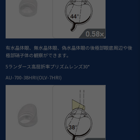
有水晶体眼、無水晶体眼、偽水晶体眼の後極部眼底周辺や後
極部硝子体の観察ができます。
5
ランダース高屈折率プリズムレンズ30°
AU-700-38HRI(OLV-7HRI)