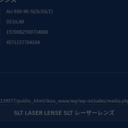
AU-930-90-5(OL5SLT)
OCULAR
15700BZY00734000
4571157704104
r139577/public_html/ikou_www/wp/wp-includes/media.ph
SLT LASER LENSE SLT レーザーレンズ