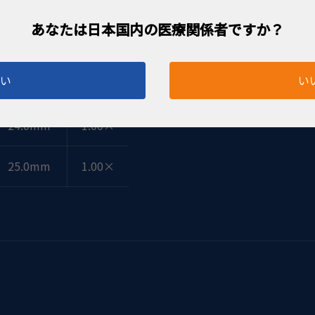
はい
い
レンズ高
倍率
24.0mm
1.00×
25.0mm
1.00×