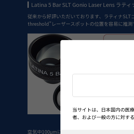
Latina 5 Bar SLT Gonio Laser Len
従来から好評いただいております、ラティナSLT
threshold”レーザースポットの位置を容易に
当サイトは、日本国内の医
者、および一般の方に対す
空気中100μmに設定
組織上100μm