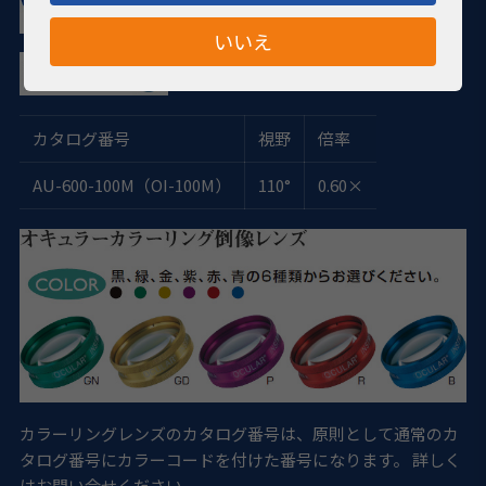
いいえ
カタログ番号
視野
倍率
AU-600-100M（OI-100M）
110°
0.60×
カラーリングレンズのカタログ番号は、原則として通常のカ
タログ番号にカラーコードを付けた番号になります。 詳しく
はお問い合せください。