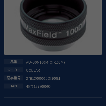
AU-600-100M(OI-100M)
OCULAR
27B1X000010OI100M
4571157700090