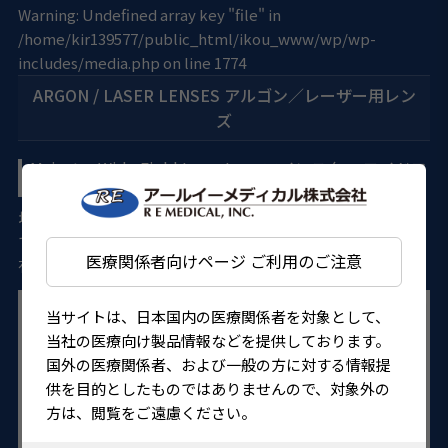
Warning
: Undefined array key "file" in
/home/kir139577/public_html/ikou_www/wp/wp-
includes/media.php
on line
1774
ARGON / LASER LENSES アルゴン／レーザー用レン
ズ
Mainster Wide Field Laser Lens マインスター ワイドフ
ィールド レーザーレンズ
増殖性糖尿病網膜症の汎網膜光凝固用に開発されたレンズ
で、マインスター眼底レーザーレンズよりも39%広い視野を
医療関係者向けページ ご利用のご注意
有しています。
当サイトは、日本国内の医療関係者を対象として、
当社の医療向け製品情報などを提供しております。
国外の医療関係者、および一般の方に対する情報提
供を目的としたものではありませんので、対象外の
方は、閲覧をご遠慮ください。