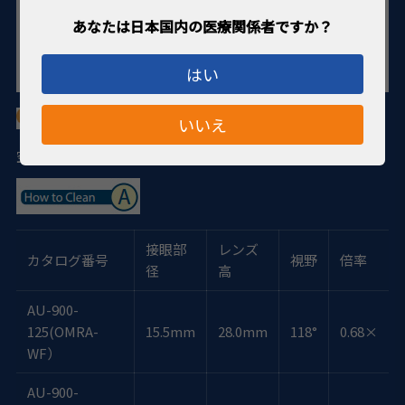
はい
いいえ
空気中100μmに設定
網膜上150μm
接眼部
レンズ
カタログ番号
視野
倍率
径
高
AU-900-
125(OMRA-
15.5mm
28.0mm
118°
0.68×
WF）
AU-900-