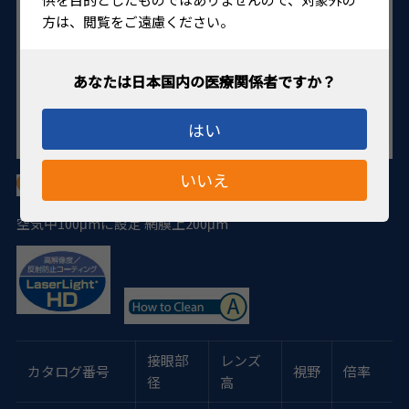
方は、閲覧をご遠慮ください。
はい
いいえ
空気中100μmに設定
網膜上200μm
接眼部
レンズ
カタログ番号
視野
倍率
径
高