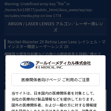
Warning
: Undefined array key "file" in
/home/kir139577/public_html/ikou_www/wp/wp-
includes/media.php
on line
1774
ARGON / LASER LENSES アルゴン／レーザー用レン
ズ
Reichel-Mainster 2X Retina Laser Lens レイシェル・マ
インスター眼底レーザーレンズ 2X
網膜厚や漿液性剥離などの微小な眼底疾患を詳細に検出で
き、また中間透光体混濁眼に対して優れた解像力を発揮しま
す。 広範囲の視野が得られますので、フォーカル、グリッド
および汎網膜光凝固など、多用性に富んだレンズです。 経瞳
孔温熱療法（TTT）や光線力学治療（PDT）、また脈絡膜血
医療関係者向けページ ご利用のご注意
管新生や糖尿病網膜症、網膜血管閉塞などに最適です。
当サイトは、日本国内の医療関係者を対象として、
当社の医療向け製品情報などを提供しております。
国外の医療関係者、および一般の方に対する情報提
供を目的としたものではありませんので、対象外の