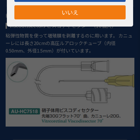
いいえ
網膜硝子体手術用にデザインされています。
Viscodissectors ビスコディセクター（10個入）
粘弾性物質を使って増殖膜を剥離するのに用います。 カニュ
ーレには長さ20cmの高圧ルアロックチューブ（内径
0.50mm、外径1.5mm）が付いています。