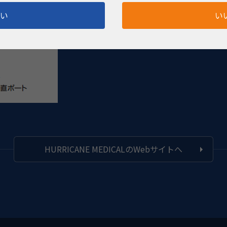
（10個入）
はい
い
になっています。
HURRICANE MEDICALのWebサイトへ