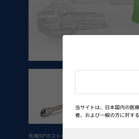
当サイトは、日本国内の医
者、および一般の方に対す
先端
30°
のストレートフレアチップと
2.8mm
スリ