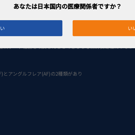
ンチ
x1,
テストチャンバー
x1
はい
い
プ＆スリーブ ”EquiPhaco” が発売されました。
効率のアップ、フェイコ時間の短縮が期待できます。
灌流ポート位置を改良したことでさらなる前房安定性につなが
F)
とアングルフレア
(AF)
の
2
種類があり