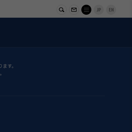
JP
EN
ります。
。