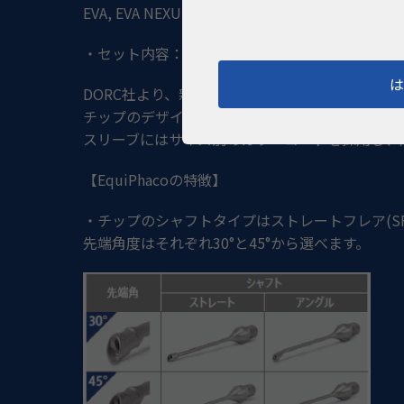
EVA, EVA NEXUSにてご使用いただけます。
・セット内容：フェイコチップ
x1,
スリーブ
x2,
レ
DORC社より、新たにディスポーザブルのフェイコチッ
チップのデザイン改良により、核の保持力や破砕
スリーブにはサイズ別のカラーコードを採用し、
​【EquiPhacoの特徴】​
・チップのシャフトタイプはストレートフレア
(S
先端角度はそれぞれ
30
°と
45
°から選べます。