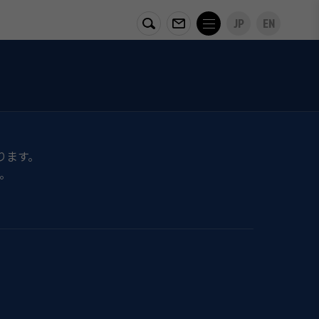
JP
EN
ります。
。