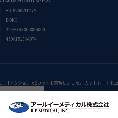
AU-8268VIT27S
DORC
223AGBZX00086000
4580151304074
し、1アクションで2カットを実現しました。 カットレートを