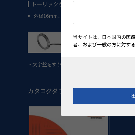
トーリックゲージ ベベル型 チタン製
外径16mm、内径12mm
当サイトは、日本国内の医
者、および一般の方に対す
・文字盤をすり鉢状にしたことで、顕微鏡からの反射が
カタログダウンロード