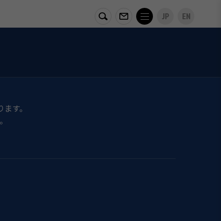
JP
EN
ります。
。