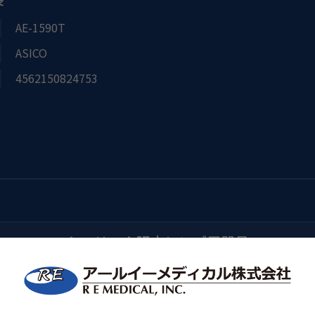
AE-1590T
ASICO
4562150824753
トーリック眼内レンズ用器具