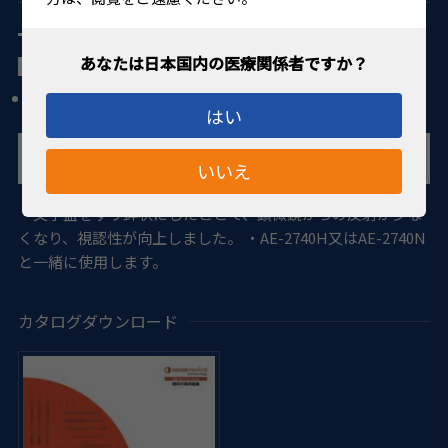
術中マーカー
トーリックゲージ ベベル型 チタン製 スパイク無し
外径16mm、内径12mm
はい
いいえ
・文字盤をすり鉢状にしたことで、顕微鏡からの反射が少な
くなり、視認性が向上しました。 ・AE-2740H又はAE-2740N
と一緒に使用します。
カタログダウンロード