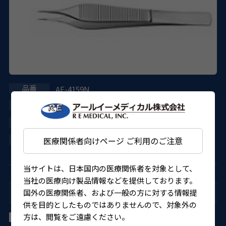
AE-4159N
ASICO
27B1X00001159NKT
医療関係者向けページ ご利用のご注意
4562150826856
当サイトは、日本国内の医療関係者を対象として、
当社の医療向け製品情報などを提供しております。
縫合鑷子
国外の医療関係者、および一般の方に対する情報提
供を目的としたものではありませんので、対象外の
ソープ氏 異物鑷子 レーザーライン付Ⅱ
方は、閲覧をご遠慮ください。