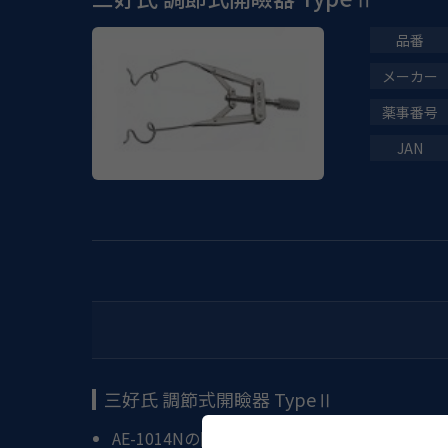
三好氏 調節式開瞼器 TypeⅡ
AE-1014Nの固定力を上げるためにブレード