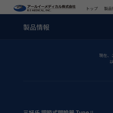
トップ
製品
製品情報
現在、
三好氏 調節式開瞼器 TypeⅡ