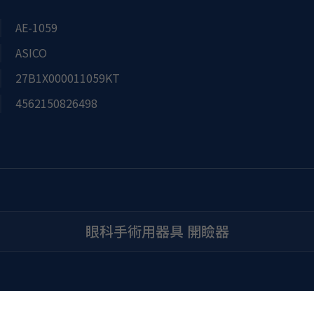
AE-1059
ASICO
27B1X000011059KT
4562150826498
眼科手術用器具 開瞼器
部分を深くしました。