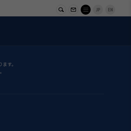
JP
EN
ります。
。