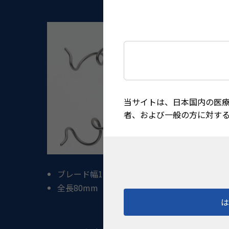
当サイトは、日本国内の医
者、および一般の方に対す
ブレード幅
12
mm
全長
80
mm