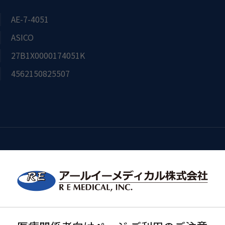
AE-7-4051
ASICO
27B1X0000174051K
4562150825507
I/A