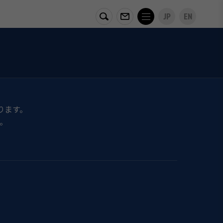
JP
EN
ります。
。