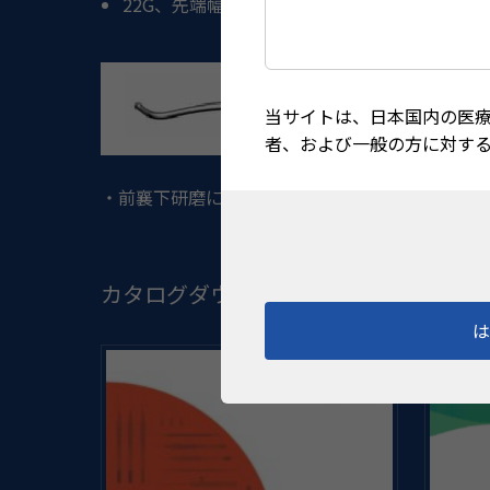
22G、先端幅0.7mm、ポート径0.3×0.2mm 
当サイトは、日本国内の医
者、および一般の方に対す
・前襄下研磨に最適です。 ・小切開創からの操作性
カタログダウンロード