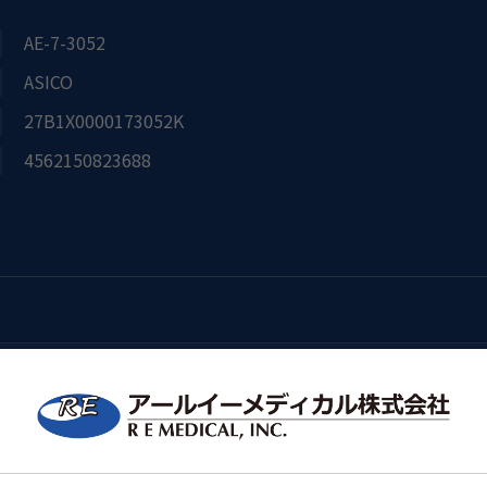
AE-7-3052
ASICO
27B1X0000173052K
4562150823688
I/A