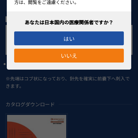
方は、閲覧をご遠慮ください。
眼科手術用器具 ハイドロ針/カニューレ
大木/吉富氏 カニューレ 27G ストレート
はい
いいえ
27
ゲージ
※先端はコブ状になっており、針先を確実に前嚢下へ刺入で
きます。
カタログダウンロード