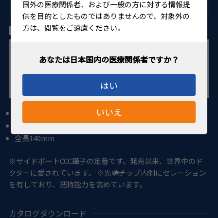
国外の医療関係者、および一般の方に対する情報提
眼科手術用器具 サイドポート用CCC鑷子
供を目的としたものではありませんので、対象外の
方は、閲覧をご遠慮ください。
河合氏 CCC鑷子 弯曲
はい
いいえ
23
ゲージ
シャフト長
27
mm
全長
140
mm
※サイドポートCCC鑷子の定番です。発売以来、世界中のド
クターに愛されています。 ※先端チップ内側にセレーション
を有しており、把持能力を高めています。
カタログダウンロード