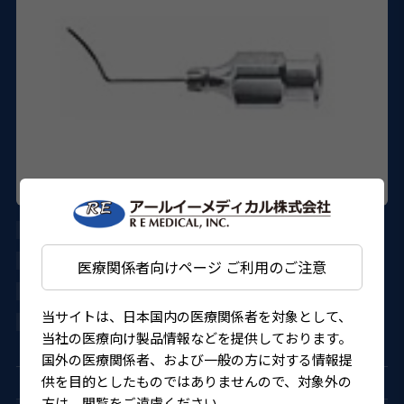
AE-7287
ASICO
医療関係者向けページ ご利用のご注意
27B1X000017287KT
当サイトは、日本国内の医療関係者を対象として、
4562150823527
当社の医療向け製品情報などを提供しております。
国外の医療関係者、および一般の方に対する情報提
供を目的としたものではありませんので、対象外の
方は、閲覧をご遠慮ください。