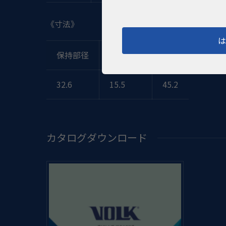
《寸法》
保持部径
接眼部径
高さ
32.6
15.5
45.2
カタログダウンロード