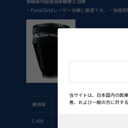
後極部の超高倍率観察と治療
・Focal/Gridレーザー治療に最適です。 ・
当サイトは、日本国内の医
者、および一般の方に対す
像倍率
レーザースポット倍率
1.49X
0.67X