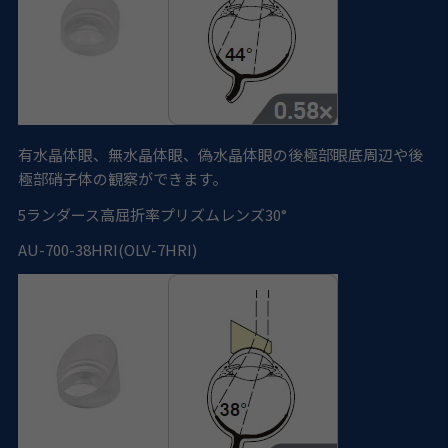
有水晶体眼、無水晶体眼、偽水晶体眼の後極部眼底周辺や後
極部硝子体の観察ができます。
5
ランダース高屈折率プリズムレンズ30°
AU-700-38HRI(OLV-7HRI)