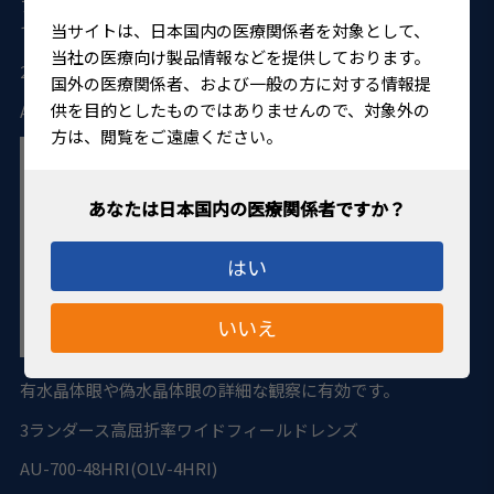
ブ滅菌可能です。 トールタイプの縫合レンズリングを使用し
当サイトは、日本国内の医療関係者を対象として、
て固定します。
当社の医療向け製品情報などを提供しております。
2
ランダース高屈折率拡大レンズ
国外の医療関係者、および一般の方に対する情報提
供を目的としたものではありませんので、対象外の
AU-700-34HRI(OLV-3HRI)
方は、閲覧をご遠慮ください。
はい
いいえ
有水晶体眼や偽水晶体眼の詳細な観察に有効です。
3
ランダース高屈折率ワイドフィールドレンズ
AU-700-48HRI(OLV-4HRI)