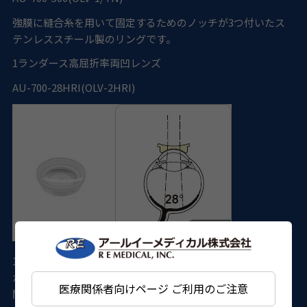
強膜に縫合糸を用いて固定するためのノッチが3つ付いたス
テンレススチール製のリングです。
1
ランダース高屈折率両凹レンズ
AU-700-28HRI(OLV-2HRI)
155Dのレンズにより130°の広い視野でのパノラミックビュー
が得られ、ガス置換を施した眼もクリアに観察できます。中
医療関係者向けページ ご利用のご注意
間透光体混濁眼や小瞳孔眼の観察に最適です。オートクレー