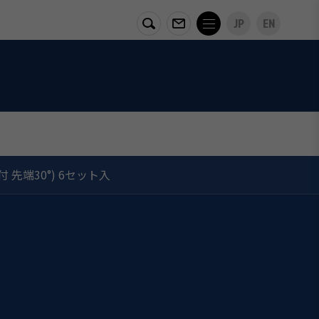
JP
EN
先端30°) 6セット入