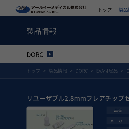
トップ
製品
製品情報
DORC
トップ
製品情報
DORC
EVA付属品
リユーザブル2.8mmフレアチップセッ