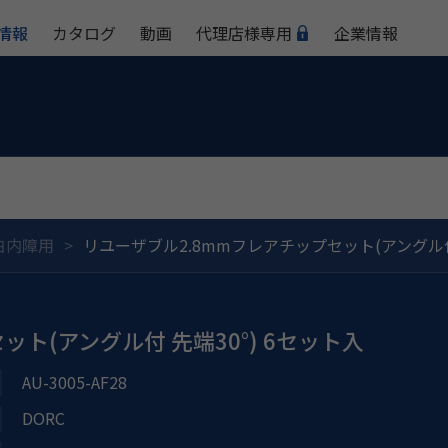
情報
カタログ
動画
代理店様専用
企業情報
白内障用
リユーザブル2.8mmフレアチップセット(アングル付 
ト(アングル付 先端30°) 6セット入
AU-3005-AF28
DORC