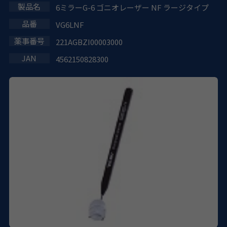
6ミラーG-6 ゴニオレーザー NF ラージタイプ
VG6LNF
221AGBZI00003000
4562150828300