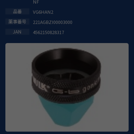
NF
VG6HAN2
221AGBZI00003000
4562150828317