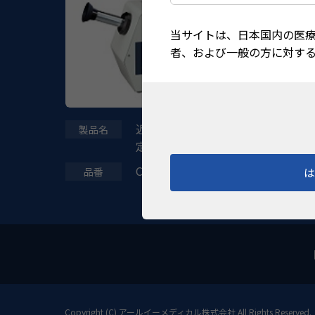
当サイトは、日本国内の医
者、および一般の方に対す
近大式中心ﾌﾘｯｶｰ値測
定器Ⅲ型
CFF-3000
Copyright (C)
アールイーメディカル株式会社
All Rights Reserved.