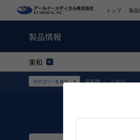
トップ
製品
製品情報
東和
品名順
品番順
カテゴリーを見る