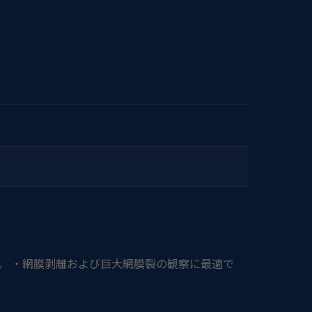
。 ・網膜剥離および巨大網膜裂の観察に最適で