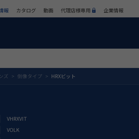
情報
カタログ
動画
代理店様専用
企業情報
ンズ
倒像タイプ
HRXビット
VHRXVIT
VOLK