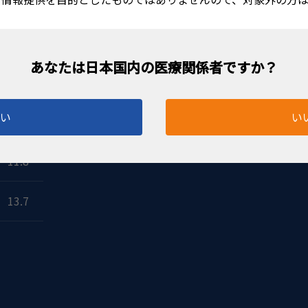
はい
い
高さ
11.8
13.7