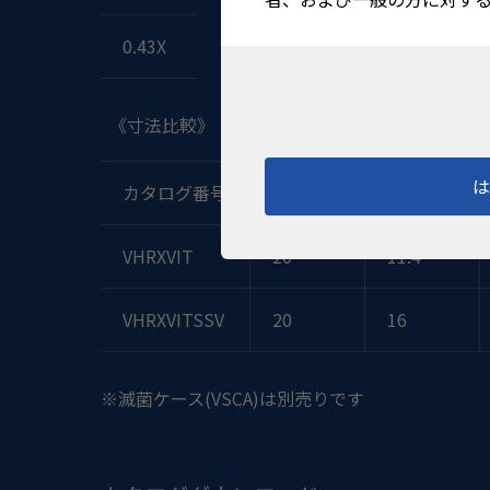
0.43X
《寸法比較》
カタログ番号
保持部径
接眼部径
VHRXVIT
20
11.4
VHRXVITSSV
20
16
※滅菌ケース(VSCA)は別売りです