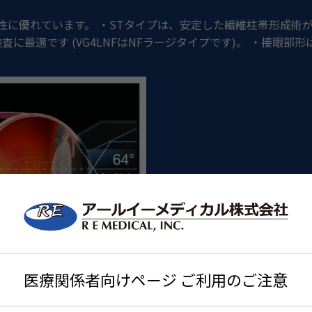
に優れています。 ・STタイプは、安定した繊維柱帯形成術が
最適です (VG4LNFはNFラージタイプです)。 ・接眼部形
医療関係者向けページ ご利用のご注意