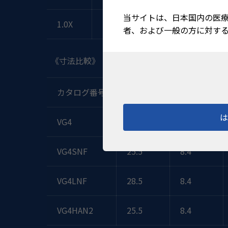
当サイトは、日本国内の医
1.0X
1.0X
者、および一般の方に対す
《寸法比較》
カタログ番号
保持部径
接眼部径
VG4
28.5
15
VG4SNF
25.5
8.4
VG4LNF
28.5
8.4
VG4HAN2
25.5
8.4