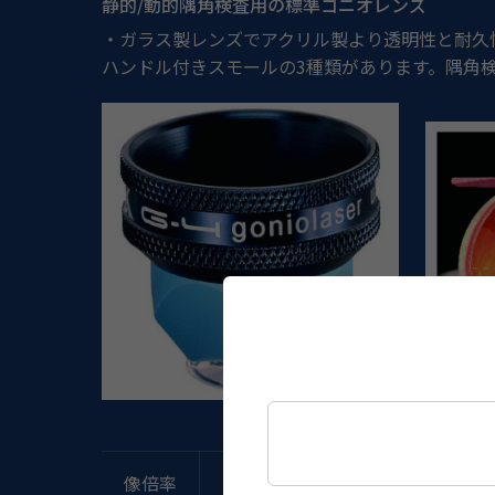
静的/動的隅角検査用の標準ゴニオレンズ
・ガラス製レンズでアクリル製より透明性と耐久性
ハンドル付きスモールの3種類があります。隅角検査に
像倍率
レーザースポット倍率