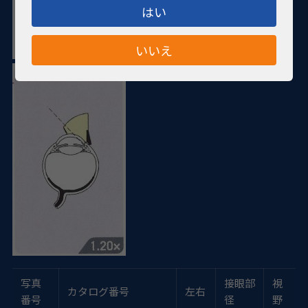
はい
いいえ
写真
接眼部
視
カタログ番号
左右
番号
径
野