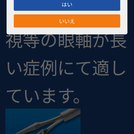
した。
強度近
はい
いいえ
視等の眼軸が長
い症例にて適し
ています。