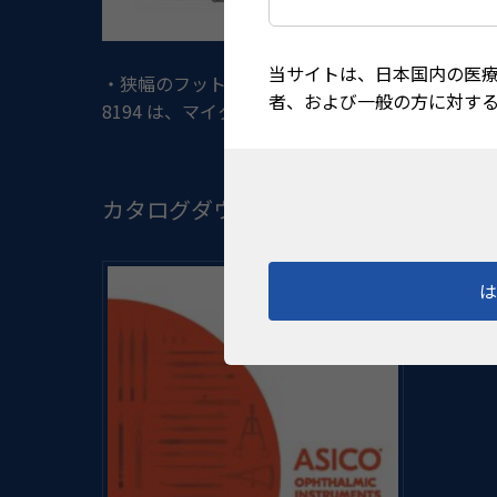
当サイトは、日本国内の医
・狭幅のフットプレートは、上皮剥離を防ぎ、視認性にも優
者、および一般の方に対す
8194 は、マイクロメーターにより、0.01mm
カタログダウンロード