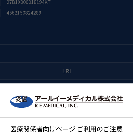
27B1X000018194KT
4562150824289
LRI
医療関係者向けページ ご利用のご注意