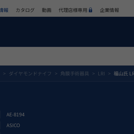
情報
カタログ
動画
代理店様専用
企業情報
ダイヤモンドナイフ
角膜手術器具
LRI
福山氏 L
AE-8194
ASICO