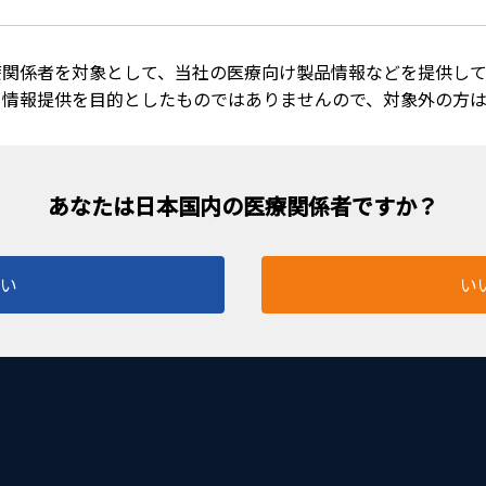
療関係者を対象として、当社の医療向け製品情報などを提供して
れています。 ・AE-8194A は、0.45mm/0.50mm/0
る情報提供を目的としたものではありませんので、対象外の方
 刻みの精密なセッティングができます。
はい
い