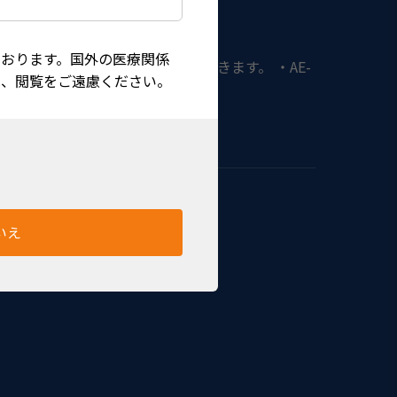
おります。国外の医療関係
.55mm の3段階のセッティングができます。 ・AE-
は、閲覧をご遠慮ください。
いえ