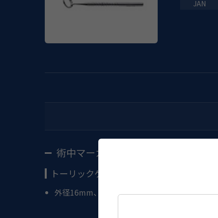
術中マーカー
トーリックゲージ ベベル型 チタン製
外径16mm、内径12mm