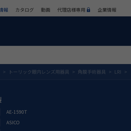
情報
カタログ
動画
代理店様専用
企業情報
トーリック眼内レンズ用器具
角膜手術器具
LRI
製
AE-1590T
ASICO