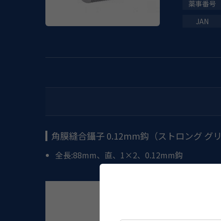
角膜縫合鑷子 0.12mm鈎（ストロング グ
全長:88mm、直、1×2、0.12mm鈎