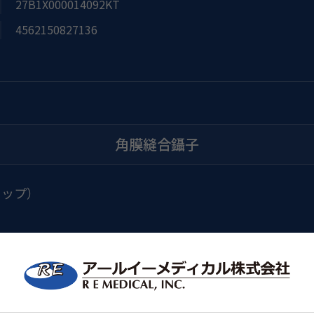
27B1X000014092KT
4562150827136
角膜縫合鑷子
リップ）