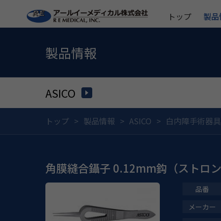
トップ
製品
製品情報
ASICO
トップ
製品情報
ASICO
白内障手術器具
角膜縫合鑷子 0.12mm鈎（ストロ