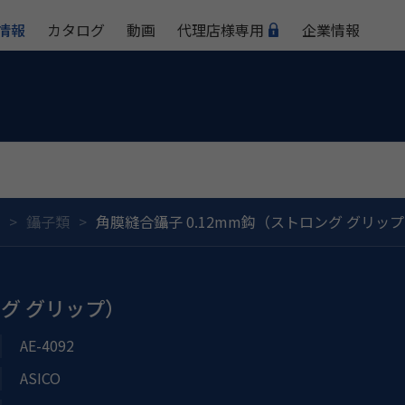
情報
カタログ
動画
代理店様専用
企業情報
鑷子類
角膜縫合鑷子 0.12mm鈎（ストロング グリッ
ング グリップ）
AE-4092
ASICO