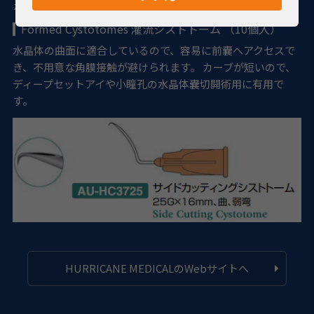
えます。
Formed Cystotomes 灌流シストトーム （10個入）
水晶体の曲面に適合しているので、容易に前嚢へアクセスで
き、不用意な角膜接触が避けられます。 カーブが短いので、
ディープセットアイや小瞳孔の水晶体嚢切開術用に有用で
す。
HURRICANE MEDICALのWebサイトへ