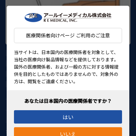
医療関係者向けページ ご利用のご注意
当サイトは、日本国内の医療関係者を対象として、
AU-HC3725
当社の医療向け製品情報などを提供しております。
HURRICANE MEDICAL
国外の医療関係者、および一般の方に対する情報提
供を目的としたものではありませんので、対象外の
21400BZY00451000
方は、閲覧をご遠慮ください。
4560155483593
Capsulotomy 水晶体嚢切開術
はい
シャープなチップのシストトームで、前嚢切開が容易に行な
いいえ